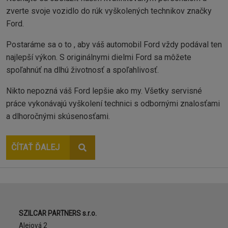
zverte svoje vozidlo do rúk vyškolených technikov značky
Ford.
Postaráme sa o to , aby váš automobil Ford vždy podával ten
najlepší výkon. S originálnymi dielmi Ford sa môžete
spoľahnúť na dlhú životnosť a spoľahlivosť.
Nikto nepozná váš Ford lepšie ako my. Všetky servisné
práce vykonávajú vyškolení technici s odbornými znalosťami
a dlhoročnými skúsenosťami.
ČÍTAŤ ĎALEJ
Adresa
SZILCAR PARTNERS s.r.o.
Alejová 2