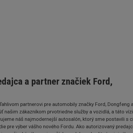
edajca a partner značiek Ford,
oľahlivom partnerovi pre automobily značky Ford, Dongfeng 
úť našim zákazníkom prvotriedne služby a vozidlá, a táto víz
jeme náš najmodernejší autosalón, ktorý sme postavili s 
e pre výber vášho nového Fordu. Ako autorizovaný predajc