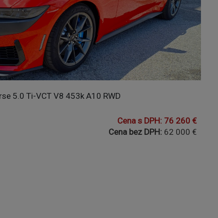
DETAIL
rse 5.0 Ti-VCT V8 453k A10 RWD
Cena s DPH: 76 260 €
Cena bez DPH:
62 000 €