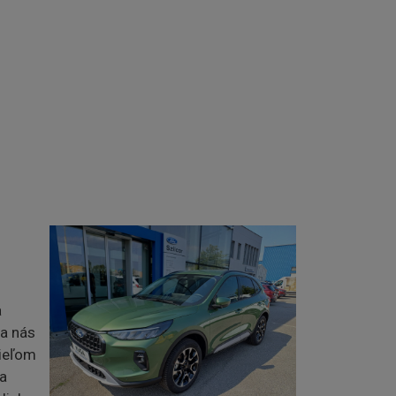
a
ia nás
cieľom
a