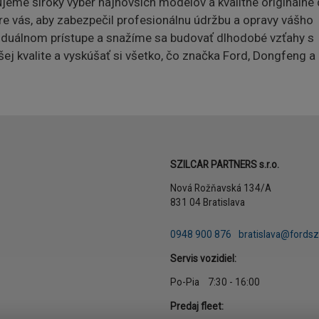
eme široký výber najnovších modelov a kvalitné originálne d
re vás, aby zabezpečil profesionálnu údržbu a opravy vášho
dividuálnom prístupe a snažíme sa budovať dlhodobé vzťahy s
šej kvalite a vyskúšať si všetko, čo značka Ford, Dongfeng a
Adresa
SZILCAR PARTNERS s.r.o.
Nová Rožňavská 134/A
831 04 Bratislava
Telefón
E-mail
0948 900 876
bratislava@fordszi
Servis vozidiel:
Po-Pia 7:30 - 16:00
Predaj fleet: