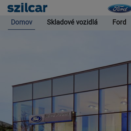
Skočiť na hlavný obsah
Domov
Skladové vozidlá
Ford