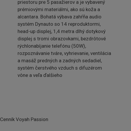
priestoru pre 5 pasažierov a je vybavený
prémiovými materiálmi, ako sú koža a
alcantara. Bohatá výbava zahŕňa audio
systém Dynauto so 14 reproduktormi,
head-up displej, 1,4 metra dlhý dotykový
displej s tromi obrazovkami, bezdrôtové
rýchlonabíjanie telefónu (50W),
rozpoznávanie tváre, vyhrievanie, ventilácia
a masáž predných a zadných sedadiel,
systém čerstvého vzduch s difuzérom
vône a veľa ďalšieho
Cenník Voyah Passion