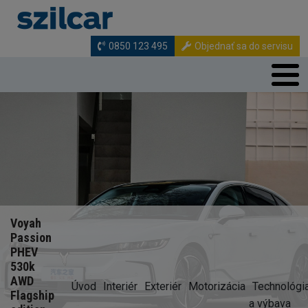
Skočiť na hlavný obsah
0850 123 495
Objednať sa do servisu
Voyah
Passion
PHEV
530k
AWD
Úvod
Interiér
Exteriér
Motorizácia
Technológi
Flagship
a výbava