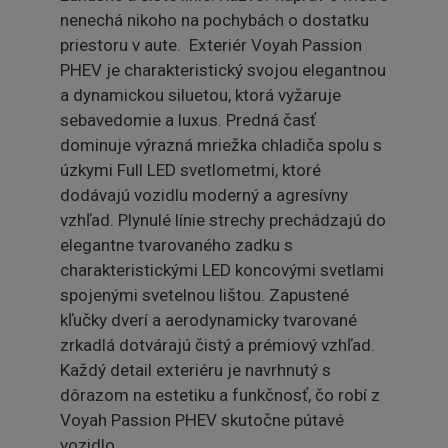
nenechá nikoho na pochybách o dostatku
priestoru v aute. Exteriér Voyah Passion
PHEV je charakteristický svojou elegantnou
a dynamickou siluetou, ktorá vyžaruje
sebavedomie a luxus. Predná časť
dominuje výrazná mriežka chladiča spolu s
úzkymi Full LED svetlometmi, ktoré
dodávajú vozidlu moderný a agresívny
vzhľad. Plynulé línie strechy prechádzajú do
elegantne tvarovaného zadku s
charakteristickými LED koncovými svetlami
spojenými svetelnou lištou. Zapustené
kľučky dverí a aerodynamicky tvarované
zrkadlá dotvárajú čistý a prémiový vzhľad.
Každý detail exteriéru je navrhnutý s
dôrazom na estetiku a funkčnosť, čo robí z
Voyah Passion PHEV skutočne pútavé
vozidlo.