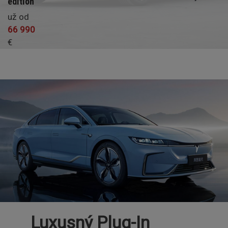
edition
Cena
už od
66 990
€
Luxusný Plug-In