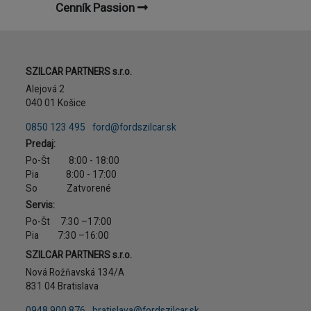
Cenník Passion
Adresa
SZILCAR PARTNERS s.r.o.
Alejová 2
040 01 Košice
Telefón
E-mail
0850 123 495
ford@fordszilcar.sk
Predaj:
Po-Št 8:00 - 18:00
Pia 8:00 - 17:00
So Zatvorené
Servis:
Po-Št 7:30 –17:00
Pia 7:30 –16:00
Adresa
SZILCAR PARTNERS s.r.o.
Nová Rožňavská 134/A
831 04 Bratislava
Telefón
E-mail
0948 900 876
bratislava@fordszilcar.sk