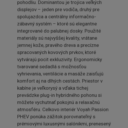
pohodliu. Dominantou je trojica veľkých
displejov – jeden pre vodiča, druhý pre
spolujazdca a centrálny informačno-
zábavný systém – ktoré sú elegantne
integrované do palubnej dosky. Použité
materiály sú najvyššej kvality, vrátane
jemnej kože, pravého dreva a precízne
spracovaných kovových prvkov, ktoré
vytvárajú pocit exkluzivity. Ergonomicky
tvarované sedadlá s možnosťou
vyhrievania, ventilácie a masáže zaisťujú
komfort aj na dlhých cestách. Priestor v
kabíne je veľkorysý a vďaka tichej
prevádzke plug-in hybridného pohonu si
môžete vychutnať pokojnú a relaxačnú
atmosféru. Celkovo interiér Voyah Passion
PHEV ponúka zážitok porovnateľný s
prémiovými luxusnými salónikmi, prenesený