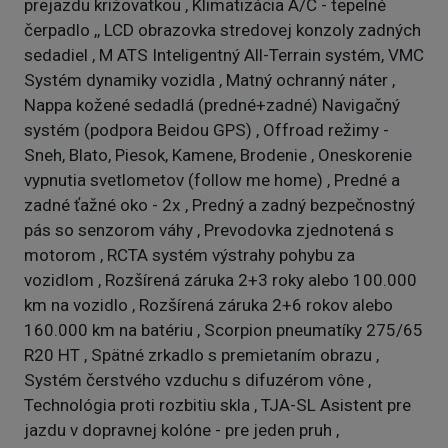
prejazdu križovatkou , Klimatizácia A/C - tepelné
čerpadlo ,, LCD obrazovka stredovej konzoly zadných
sedadiel , M ATS Inteligentný All-Terrain systém, VMC
Systém dynamiky vozidla , Matný ochranný náter ,
Nappa kožené sedadlá (predné+zadné) Navigačný
systém (podpora Beidou GPS) , Offroad režimy -
Sneh, Blato, Piesok, Kamene, Brodenie , Oneskorenie
vypnutia svetlometov (follow me home) , Predné a
zadné ťažné oko - 2x , Predný a zadný bezpečnostný
pás so senzorom váhy , Prevodovka zjednotená s
motorom , RCTA systém výstrahy pohybu za
vozidlom , Rozšírená záruka 2+3 roky alebo 100.000
km na vozidlo , Rozšírená záruka 2+6 rokov alebo
160.000 km na batériu , Scorpion pneumatíky 275/65
R20 HT , Spätné zrkadlo s premietaním obrazu ,
Systém čerstvého vzduchu s difuzérom vône ,
Technológia proti rozbitiu skla , TJA-SL Asistent pre
jazdu v dopravnej kolóne - pre jeden pruh ,