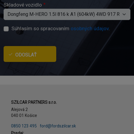
Skladové vozidlo
Súhlasím so spracovaním
osobných údajov
.
ODOSLAŤ
Adresa
SZILCAR PARTNERS s.r.o.
Alejová 2
040 01 Košice
Telefón
E-mail
0850 123 495
ford@fordszilcar.sk
Predaj: