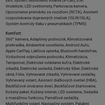
EBV, Systém tiesňového volania (e-Call), ESP,
Imobilizér, LED svetlomety, Parkovacia kamera,
Upozornenie premávky za vozidlom (RCTA), Asistent
rozpoznávania dopravných značiek (ISLW/ISLA),
Systém kontroly tlaku v pneumatikách (TPMS)
Komfort
360° kamera, Adaptívny podvozok, Klimatizovaná
priehradka, Ambientné osvetlenie, Android Auto,
Apple CarPlay, Lakťová opierka, Bluetooth handsfree,
Vzduchové odpruženie podvozku, Klimatizácia,
Tempomat, Elektrické ovládanie kufra, Elektrické
zrkadlá, Elektrické sedadlá, Elektrický šíber, Elektrické
okná, Fólie, Vyhrievané zrkadlá, Vyhrievané sedačky,
Vyhrievaný volant, Asistent diaľkových svetiel (HBA),
Bezkľúčové otváranie dverí, Bezkľúčové štartovanie,
Kožený paket, Kožený interiér, LED svietenie, Sedadlá
s masážnou funkciou, Pamäťové sedačky,
Multifunkčný volant, Navigačný systém, Palubný