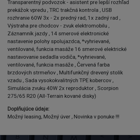
Transparentný podvozok - asistent pre lepší rozhľad
prekážok vpredu , TRC trakčná kontrola , USB
rozhranie 60W 3x - 2x predný rad, 1x zadný rad ,
Výstraha pre chodcov - zvuk elektromobilu ,
Záznamník jazdy , 14 smerové elektronické
nastavenie polohy spolujazdca, *vyhrievané,
ventilované, funkcia masáže 16 smerové elektrické
nastavovanie sedadla vodiča, *vyhrievané,
ventilované, funkcia masáže , Červená farba
brzdových strmeňov , Multifunkčný drevený stolík
vzadu , Sada vysokokvalitných TPE kobercov ,
Simulácia zvuku 40W 2x reproduktor , Scorpion
275/65 R20 (All-Terrain kované disky)
Doplňujúce údaje
Možný leasing, Možný úver , Novinka v ponuke !!!