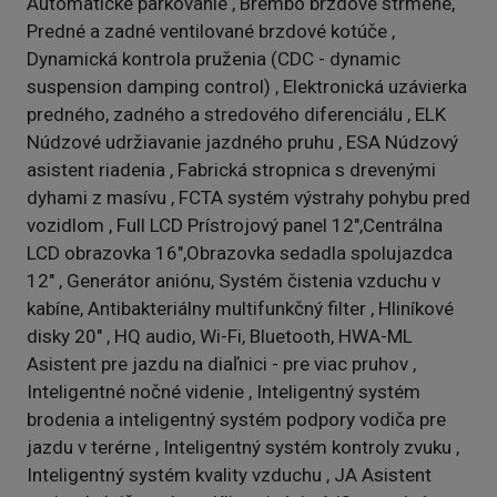
Automatické parkovanie , Brembo brzdové strmene,
Predné a zadné ventilované brzdové kotúče ,
Dynamická kontrola pruženia (CDC - dynamic
suspension damping control) , Elektronická uzávierka
predného, zadného a stredového diferenciálu , ELK
Núdzové udržiavanie jazdného pruhu , ESA Núdzový
asistent riadenia , Fabrická stropnica s drevenými
dyhami z masívu , FCTA systém výstrahy pohybu pred
vozidlom , Full LCD Prístrojový panel 12",Centrálna
LCD obrazovka 16",Obrazovka sedadla spolujazdca
12" , Generátor aniónu, Systém čistenia vzduchu v
kabíne, Antibakteriálny multifunkčný filter , Hliníkové
disky 20" , HQ audio, Wi-Fi, Bluetooth, HWA-ML
Asistent pre jazdu na diaľnici - pre viac pruhov ,
Inteligentné nočné videnie , Inteligentný systém
brodenia a inteligentný systém podpory vodiča pre
jazdu v terérne , Inteligentný systém kontroly zvuku ,
Inteligentný systém kvality vzduchu , JA Asistent