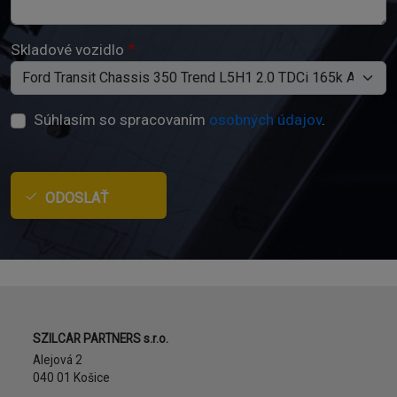
Skladové vozidlo
Súhlasím so spracovaním
osobných údajov
.
ODOSLAŤ
Adresa
SZILCAR PARTNERS s.r.o.
Alejová 2
040 01 Košice