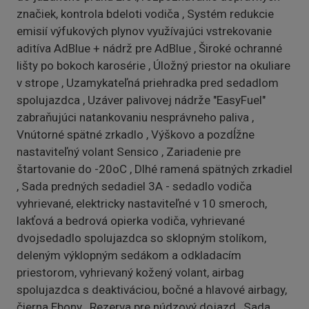
značiek, kontrola bdeloti vodiča , Systém redukcie
emisií výfukových plynov využívajúci vstrekovanie
aditíva AdBlue + nádrž pre AdBlue , Široké ochranné
lišty po bokoch karosérie , Úložný priestor na okuliare
v strope , Uzamykateľná priehradka pred sedadlom
spolujazdca , Uzáver palivovej nádrže "EasyFuel"
zabraňujúci natankovaniu nesprávneho paliva ,
Vnútorné spätné zrkadlo , Výškovo a pozdĺžne
nastaviteľný volant Sensico , Zariadenie pre
štartovanie do -20oC , Dlhé ramená spätných zrkadiel
, Sada predných sedadiel 3A - sedadlo vodiča
vyhrievané, elektricky nastaviteľné v 10 smeroch,
lakťová a bedrová opierka vodiča, vyhrievané
dvojsedadlo spolujazdca so sklopným stolíkom,
deleným výklopným sedákom a odkladacím
priestorom, vyhrievaný kožený volant, airbag
spolujazdca s deaktiváciou, bočné a hlavové airbagy,
čierna Ebony , Rezerva pre núdzový dojazd , Sada