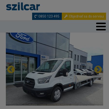
Skočiť na hlavný obsah
0850 123 495
Objednať sa do servisu