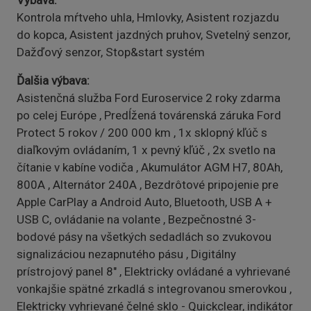
Výbava
Kontrola mŕtveho uhla, Hmlovky, Asistent rozjazdu
do kopca, Asistent jazdných pruhov, Svetelný senzor,
Dažďový senzor, Stop&start systém
Ďalšia výbava
Asistenčná služba Ford Euroservice 2 roky zdarma
po celej Európe , Predĺžená továrenská záruka Ford
Protect 5 rokov / 200 000 km , 1x sklopný kľúč s
diaľkovým ovládaním, 1 x pevný kľúč , 2x svetlo na
čítanie v kabíne vodiča , Akumulátor AGM H7, 80Ah,
800A , Alternátor 240A , Bezdrôtové pripojenie pre
Apple CarPlay a Android Auto, Bluetooth, USB A +
USB C, ovládanie na volante , Bezpečnostné 3-
bodové pásy na všetkých sedadlách so zvukovou
signalizáciou nezapnutého pásu , Digitálny
prístrojový panel 8" , Elektricky ovládané a vyhrievané
vonkajšie spätné zrkadlá s integrovanou smerovkou ,
Elektricky vyhrievané čelné sklo - Quickclear, indikátor