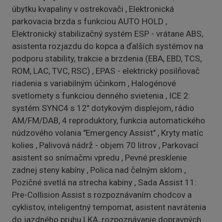
úbytku kvapaliny v ostrekovači , Elektronická
parkovacia brzda s funkciou AUTO HOLD ,
Elektronický stabilizačný systém ESP - vrátane ABS,
asistenta rozjazdu do kopca a ďalších systémov na
podporu stability, trakcie a brzdenia (EBA, EBD, TCS,
ROM, LAC, TVC, RSC) , EPAS - elektrický posilňovač
riadenia s variabilným účinkom , Halogénové
svetlomety s funkciou denného svietenia , ICE 2:
systém SYNC4 s 12" dotykovým displejom, rádio
AM/FM/DAB, 4 reproduktory, funkcia automatického
núdzového volania "Emergency Assist" , Kryty matíc
kolies , Palivová nádrž - objem 70 litrov , Parkovací
asistent so snímačmi vpredu , Pevné presklenie
zadnej steny kabíny , Polica nad čelným sklom ,
Pozičné svetlá na strecha kabíny , Sada Assist 11:
Pre-Collision Assist s rozpoznávaním chodcov a
cyklistov, inteligentný tempomat, asistent navrátenia
do jazdného pruhu LKA, rozpoznávanie dopravných