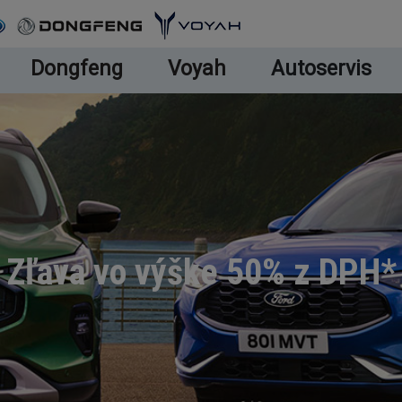
Dongfeng
Voyah
Autoservis
Zľava vo výške 50% z DPH*