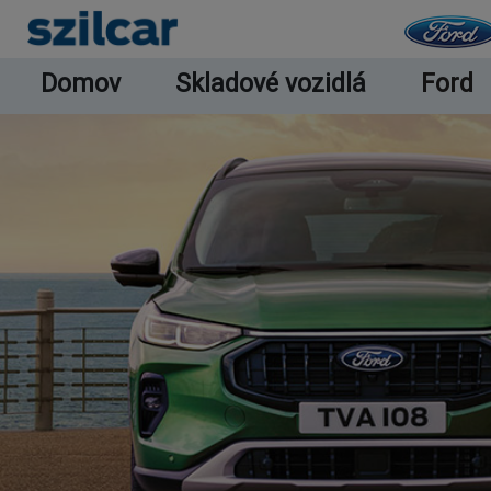
Skočiť na hlavný obsah
Domov
Skladové vozidlá
Ford