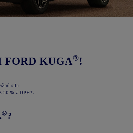
®
M FORD KUGA
!
ažnú silu
 až 50 % z DPH*.
®
A
?