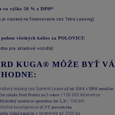
a vo výške 50 % z DPH*
a je viazaná na financovanie cez Tatra Leasing)
pohon všetkých kolies za POLOVICU
adne pre skladové vozidlá)
RD KUGA® MÔŽE BYŤ VÁ
ÝHODNE:
ratívny leasing cez Summit Lease
už od 359 € s DPH mesačne
/ 150 000 kilometrov
čná záruka Ford Protect na 5 rokov
/ 100 km
 Hybridný systém so spotrebou len 5,3l
fortná bezstupňová
eCVT prevodovka
v segmente až 2100 kg
epšia ťažná kapacita