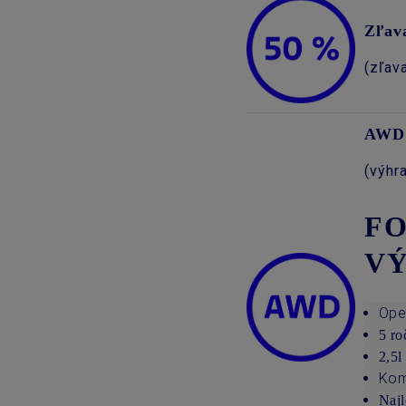
Zľav
(zľav
AWD 
(výhr
FO
V
Ope
5 ro
2,5l
Kom
Najl