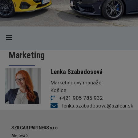
Marketing
Lenka Szabadosová
Funkcia
Marketingový manažér
Prevádzka
Košice
Telefón
+421 905 785 932
E-mail
lenka.szabadosova@szilcar.sk
Adresa
SZILCAR PARTNERS s.r.o.
Alejová 2