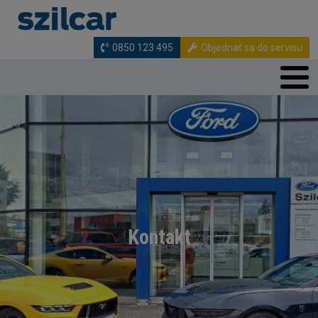
Skočiť na hlavný obsah
0850 123 495
Objednať sa do servisu
Kontakt